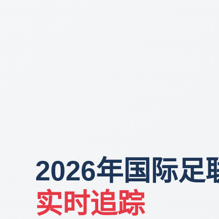
2026年国际
实时追踪