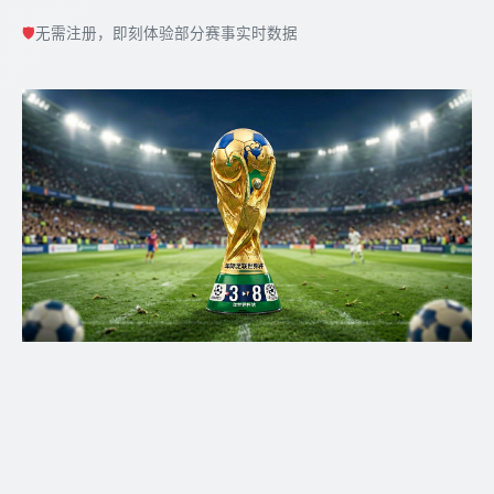
🛡️
无需注册，即刻体验部分赛事实时数据