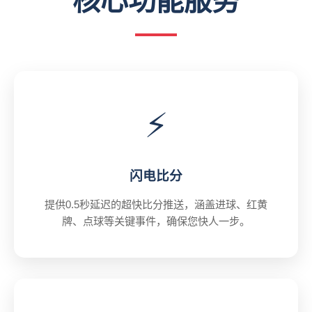
核心功能服务
⚡
闪电比分
提供0.5秒延迟的超快比分推送，涵盖进球、红黄
牌、点球等关键事件，确保您快人一步。