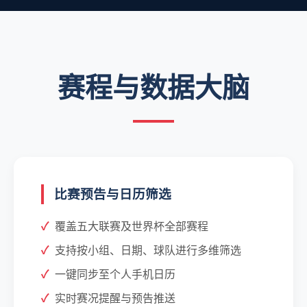
赛程与数据大脑
比赛预告与日历筛选
覆盖五大联赛及世界杯全部赛程
支持按小组、日期、球队进行多维筛选
一键同步至个人手机日历
实时赛况提醒与预告推送