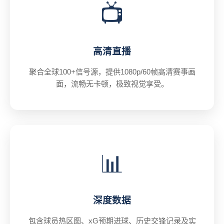
📺
高清直播
聚合全球100+信号源，提供1080p/60帧高清赛事画
面，流畅无卡顿，极致视觉享受。
📊
深度数据
包含球员热区图、xG预期进球、历史交锋记录及实